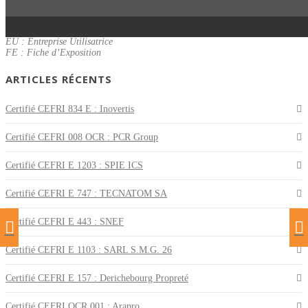
En référence à la spécification « I » – SPE-I-0401 indice 12.
ETT : Entreprise de Travail Temporaire
EU : Entreprise Utilisatrice
FE : Fiche d’Exposition
ARTICLES RÉCENTS
Certifié CEFRI 834 E : Inovertis
Certifié CEFRI 008 OCR : PCR Group
Certifié CEFRI E 1203 : SPIE ICS
Certifié CEFRI E 747 : TECNATOM SA
Certifié CEFRI E 443 : SNEF
Certifié CEFRI E 1103 : SARL S.M.G. 26
Certifié CEFRI E 157 : Derichebourg Propreté
Certifié CEFRI OCR 001 : Arapro