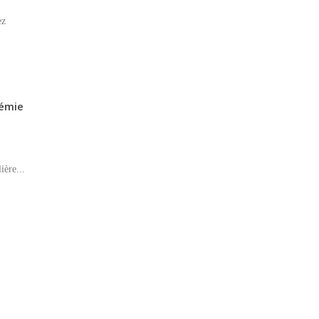
ez
démie
ière...