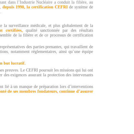
ant dans l’Industrie Nucléaire a conduit la filière,
au
,
depuis 1990, la certification CEFRI
de système de
.
de la surveillance médicale, et plus globalement de la
 certifiées,
qualité sanctionnée par des résultats
semble de la filière et de ce processus de certification
eprésentatives des parties prenantes, qui travaillent de
lutions, notamment réglementaires, ainsi qu’une équipe
n but lucratif.
 ses preuves. Le CEFRI poursuit les missions qui lui ont
r des exigences assurant la protection des intervenants
nt lié à un manque de préparation lors d’interventions
onté de ses membres fondateurs, continue d’assurer